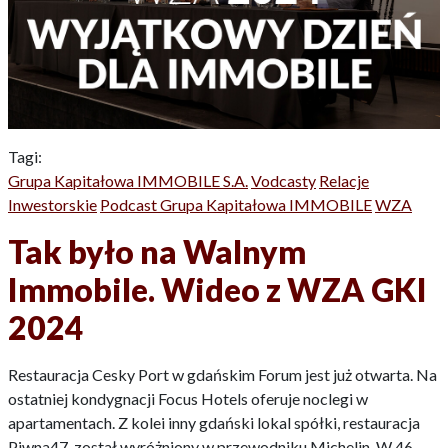
Tagi:
Grupa Kapitałowa IMMOBILE S.A.
Vodcasty
Relacje
Inwestorskie
Podcast Grupa Kapitałowa IMMOBILE
WZA
Tak było na Walnym
Immobile. Wideo z WZA GKI
2024
Restauracja Cesky Port w gdańskim Forum jest już otwarta. Na
ostatniej kondygnacji Focus Hotels oferuje noclegi w
apartamentach. Z kolei inny gdański lokal spółki, restauracja
Piwna47, został wyróżniony w przewodniku Michelin. W 46.