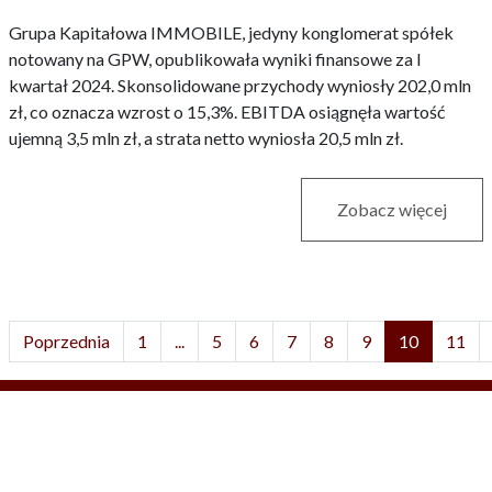
Grupa Kapitałowa IMMOBILE, jedyny konglomerat spółek
notowany na GPW, opublikowała wyniki finansowe za I
kwartał 2024. Skonsolidowane przychody wyniosły 202,0 mln
zł, co oznacza wzrost o 15,3%. EBITDA osiągnęła wartość
ujemną 3,5 mln zł, a strata netto wyniosła 20,5 mln zł.
Zobacz więcej
Poprzednia
1
...
5
6
7
8
9
10
11