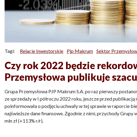
Tagi:
Relacje Inwestorskie
Pjp Makrum
Sektor Przemysło
Czy rok 2022 będzie rekor
Przemysłowa publikuje szac
Grupa Przemysłowa PJP Makrum S.A. po raz pierwszy postano
ze sprzedaży w I półroczu 2022 roku, jeszcze przed publikacją
poinformowała o podjęciu uchwały w tej sprawie w raporcie b
najświeższe dane finansowe. Zgodnie z nimi, przychody Grupy 
mln zł (+113% r/r).