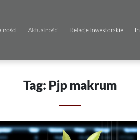
alności
Aktualności
Relacje inwestorskie
I
S.A.
o.o.
 S.A.
Tag: Pjp makrum
Budownictwo
mo