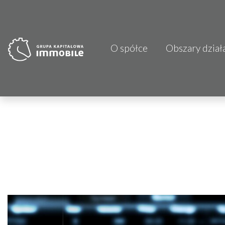
O spółce
Obszary dział
PJP Makrum 
CDI KB Sp. z 
Focus Hotels
Projprzem 
Atrem S.A.
Fundacja Im