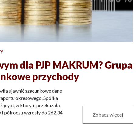
wy
dowym dla PJP MAKRUM? Grupa
unkowe przychody
wiła ujawnić szacunkowe dane
 raportu okresowego. Spółka
ieżącym, w którym przekazała
w I półroczu wzrosły do 262,34
Zobacz więcej