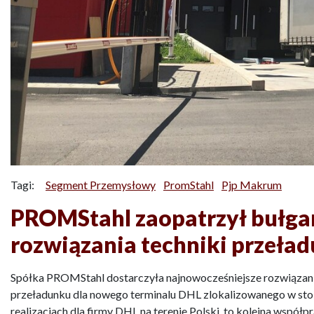
Tagi:
Segment Przemysłowy
PromStahl
Pjp Makrum
PROMStahl zaopatrzył bułga
rozwiązania techniki przeła
Spółka PROMStahl dostarczyła najnowocześniejsze rozwiązania
przeładunku dla nowego terminalu DHL zlokalizowanego w stoli
realizacjach dla firmy DHL na terenie Polski, to kolejna współp