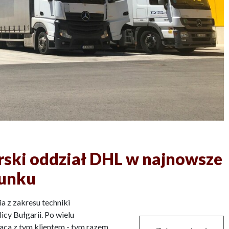
rski oddział DHL w najnowsze
dunku
 z zakresu techniki
cy Bułgarii. Po wielu
raca z tym klientem - tym razem