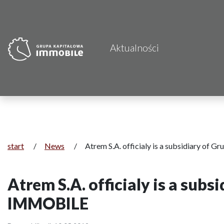
Aktualności
start
/
News
/
Atrem S.A. officialy is a subsidiary o
Atrem S.A. officialy is a sub
IMMOBILE