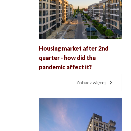
Housing market after 2nd
quarter - how did the
pandemic affect it?
Zobacz więcej