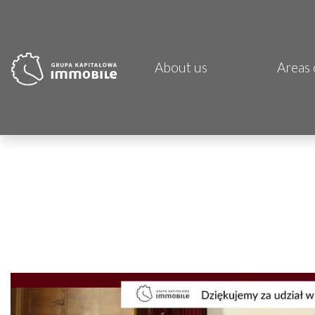
About us
Areas 
PJP 
CDI K
Focus
Atrem
Fund