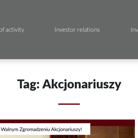
of activity
Investor relations
In
Makrum S.A.
B Sp. z o.o.
 Hotels S.A.
Tag: Akcjonariuszy
 S.A.
acja Immo