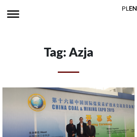
PL
EN
Tag: Azja