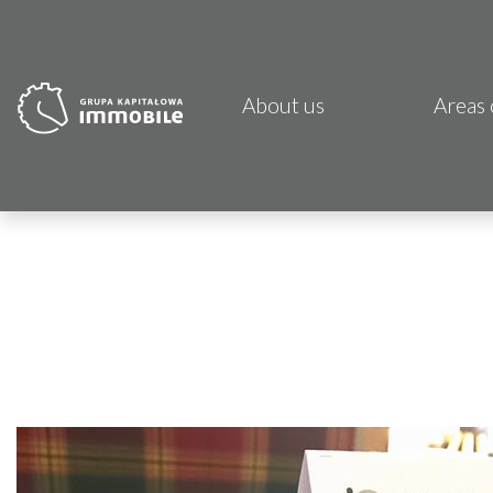
About us
Areas 
PJP 
CDI K
Focus
Atrem
Fund