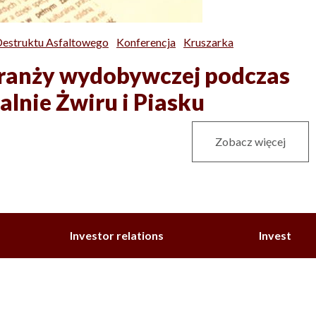
Destruktu Asfaltowego
Konferencja
Kruszarka
ranży wydobywczej podczas
lnie Żwiru i Piasku
Zobacz więcej
Investor relations
Invest