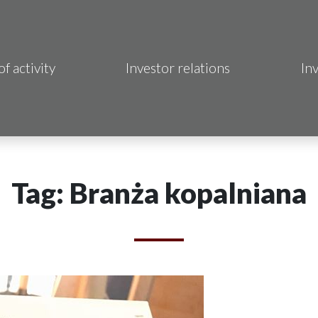
of activity
Investor relations
In
Makrum S.A.
B Sp. z o.o.
 Hotels S.A.
Tag: Branża kopalniana
 S.A.
acja Immo