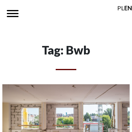
PL
EN
Tag: Bwb