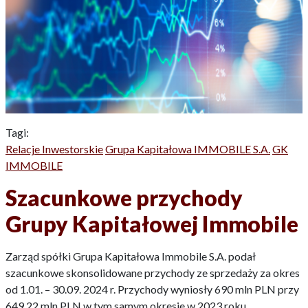
Tagi:
Relacje Inwestorskie
Grupa Kapitałowa IMMOBILE S.A.
GK
IMMOBILE
Szacunkowe przychody
Grupy Kapitałowej Immobile
Zarząd spółki Grupa Kapitałowa Immobile S.A. podał
szacunkowe skonsolidowane przychody ze sprzedaży za okres
od 1.01. – 30.09. 2024 r. Przychody wyniosły 690 mln PLN przy
649,22 mln PLN w tym samym okresie w 2023 roku.