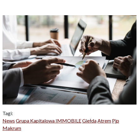
Tagi:
News
Grupa Kapitalowa IMMOBILE
Giełda
Atrem
Pjp
Makrum