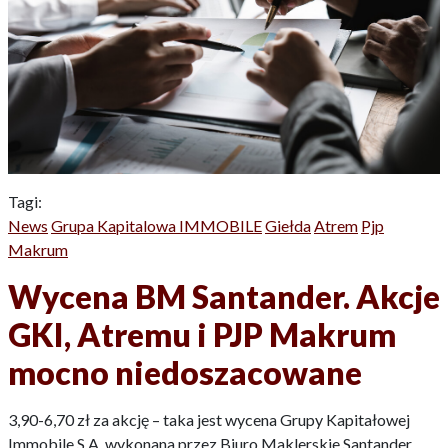
Tagi:
News
Grupa Kapitalowa IMMOBILE
Giełda
Atrem
Pjp
Makrum
Wycena BM Santander. Akcje
GKI, Atremu i PJP Makrum
mocno niedoszacowane
3,90-6,70 zł za akcję – taka jest wycena Grupy Kapitałowej
Immobile S.A. wykonana przez Biuro Maklerskie Santander.