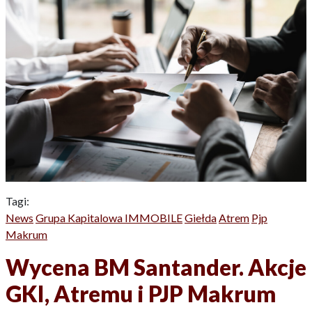
Tagi:
News
Grupa Kapitalowa IMMOBILE
Giełda
Atrem
Pjp
Makrum
Wycena BM Santander. Akcje
GKI, Atremu i PJP Makrum