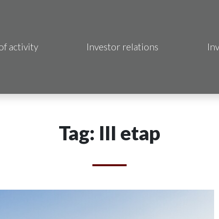
of activity
Investor relations
In
Makrum S.A.
B Sp. z o.o.
 Hotels S.A.
Tag: III etap
 S.A.
acja Immo