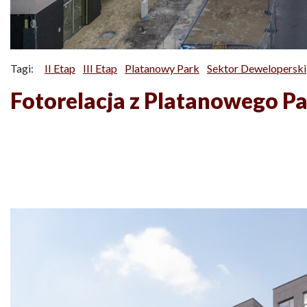
Tagi:
II Etap
III Etap
Platanowy Park
Sektor Deweloperski
Fotorelacja z Platanowego P