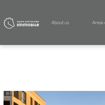
About us
Areas 
PJP 
CDI K
Focus
Atrem
Fund