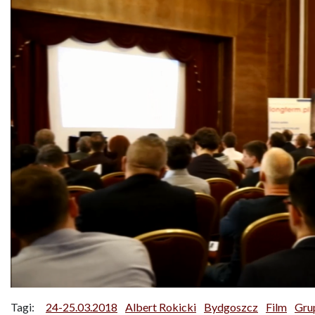
Tagi:
24-25.03.2018
Albert Rokicki
Bydgoszcz
Film
Gru