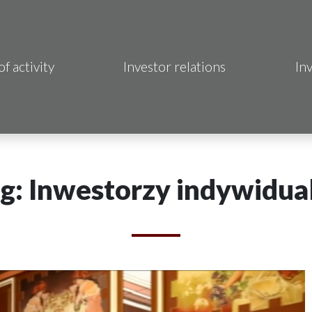
of activity
Investor relations
In
Makrum S.A.
B Sp. z o.o.
 Hotels S.A.
g: Inwestorzy indywidua
 S.A.
acja Immo