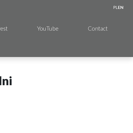
PL
EN
vest
YouTube
Contact
lni