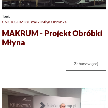
Tagi:
CNC
KGHM
Kruszarki
Młyn
Obróbka
MAKRUM - Projekt Obróbki
Młyna
Zobacz więcej