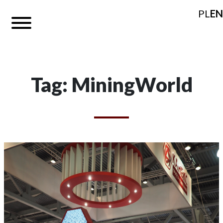
PL
EN
Tag: MiningWorld