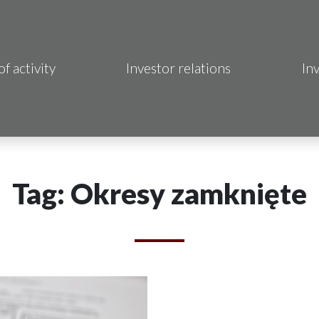
of activity
Investor relations
In
Makrum S.A.
B Sp. z o.o.
 Hotels S.A.
Tag: Okresy zamknięte
 S.A.
acja Immo