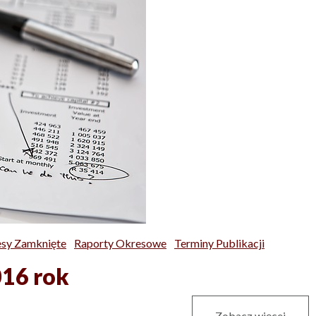
sy Zamknięte
Raporty Okresowe
Terminy Publikacji
016 rok
Zobacz więcej