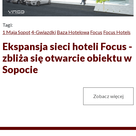
Tagi:
1 Maja Sopot
4-Gwiazdki
Baza Hotelowa
Focus
Focus Hotels
Ekspansja sieci hoteli Focus -
zbliża się otwarcie obiektu w
Sopocie
Zobacz więcej