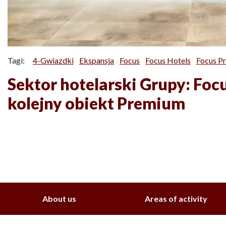
Tagi:
4-Gwiazdki
Ekspansja
Focus
Focus Hotels
Focus P
Sektor hotelarski Grupy: Foc
kolejny obiekt Premium
About us
Areas of activity