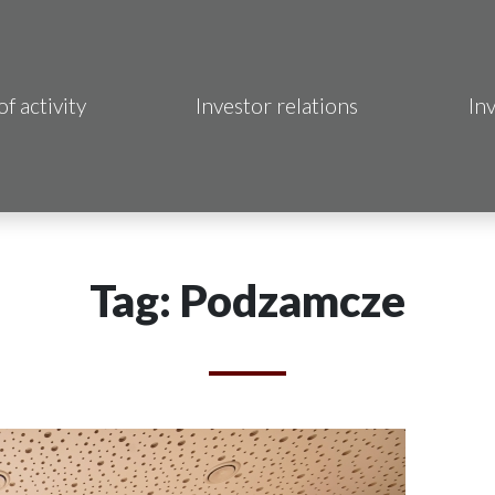
of activity
Investor relations
In
Makrum S.A.
B Sp. z o.o.
 Hotels S.A.
Tag: Podzamcze
 S.A.
acja Immo