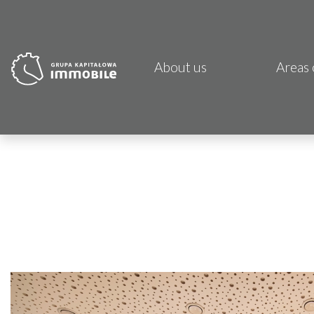
About us
Areas 
PJP 
CDI K
Focus
Atrem
Fund