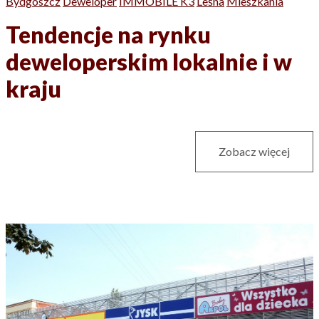
Bydgoszcz
Deweloper
IMMOBILE K3
Leśna
Mieszkania
Tendencje na rynku
deweloperskim lokalnie i w
kraju
Zobacz więcej