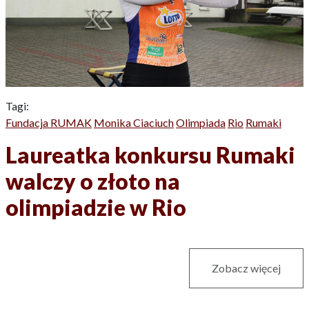
Tagi:
Fundacja RUMAK
Monika Ciaciuch
Olimpiada
Rio
Rumaki
Laureatka konkursu Rumaki
walczy o złoto na
olimpiadzie w Rio
Zobacz więcej