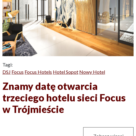
Tagi:
DSJ
Focus
Focus Hotels
Hotel Sopot
Nowy Hotel
Znamy datę otwarcia
trzeciego hotelu sieci Focus
w Trójmieście
Zobacz więcej