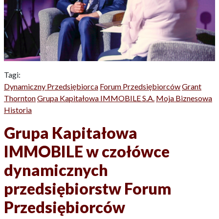
Tagi:
Dynamiczny Przedsiębiorca
Forum Przedsiębiorców
Grant
Thornton
Grupa Kapitałowa IMMOBILE S.A.
Moja Biznesowa
Historia
Grupa Kapitałowa
IMMOBILE w czołówce
dynamicznych
przedsiębiorstw Forum
Przedsiębiorców