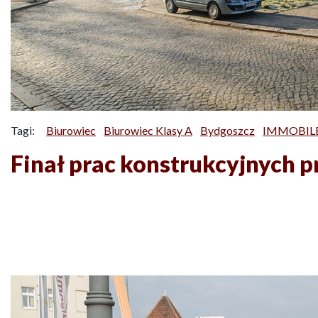
Tagi:
Biurowiec
Biurowiec Klasy A
Bydgoszcz
IMMOBILE
Finał prac konstrukcyjnych 