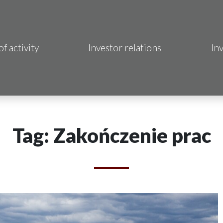
of activity
Investor relations
In
Makrum S.A.
B Sp. z o.o.
 Hotels S.A.
Tag: Zakończenie prac
 S.A.
acja Immo