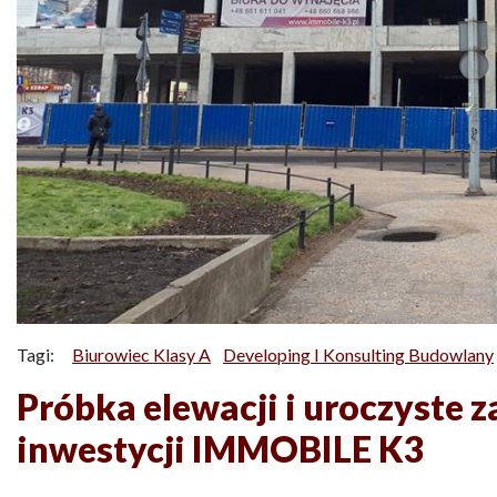
Tagi:
Biurowiec Klasy A
Developing I Konsulting Budowlany
Próbka elewacji i uroczyste 
inwestycji IMMOBILE K3