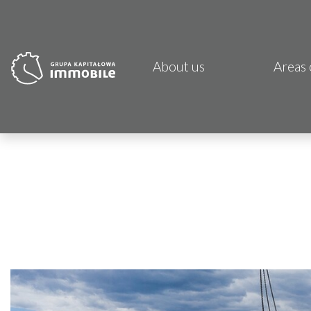
About us
Areas 
PJP 
CDI K
Focus
Atrem
Fund