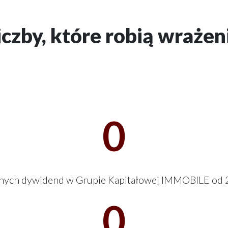
Atrem S.A. korzysta na transformacji
energetycznej. W GKI odpowiada za
segment automatyki ...
iczby, które robią wrażen
Zobacz więcej
Zobacz więcej
0
nych dywidend w Grupie Kapitałowej IMMOBILE od 
0