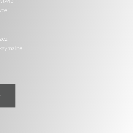
stwie,
ce i
zez
ksymalne