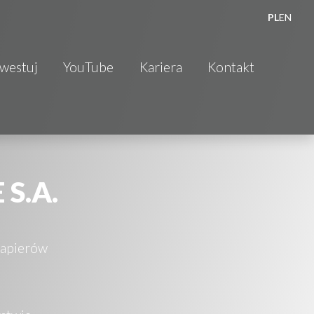
PL
EN
nwestuj
YouTube
Kariera
Kontakt
 S.A.
Papierów