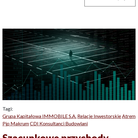
Tagi:
Grupa Kapitałowa IMMOBILE S.A.
Relacje Inwestorskie
Atrem
Pjp Makrum
CDI Konsultanci Budowlani
Szacunkowe przychody