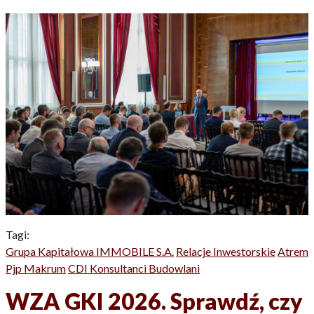
Tagi:
Grupa Kapitałowa IMMOBILE S.A.
Relacje Inwestorskie
Atrem
Pjp Makrum
CDI Konsultanci Budowlani
WZA GKI 2026. Sprawdź, czy