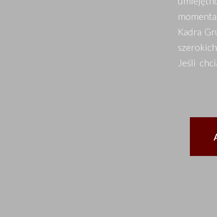
umiejętn
momentam
Kadra Gru
szerokich
Jeśli chc