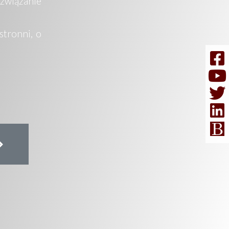
związanie
stronni, o