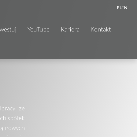
PL
EN
nwestuj
YouTube
Kariera
Kontakt
łpracy ze
ych spółek
zą nowych