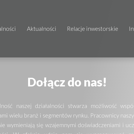
alności
Aktualności
Relacje inwestorskie
I
S.A.
o.o.
 S.A.
Dołącz do nas!
Budownictwo
ność naszej działalności stwarza możliwość wspó
mo
tami wielu branż i segmentów rynku. Pracownicy nasz
nie wymieniają się wzajemnymi doświadczeniami i uc