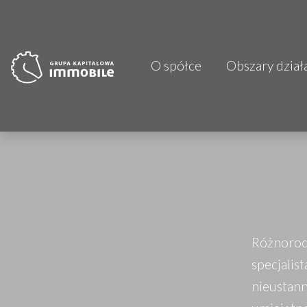
O spółce
Obszary dział
PJP Makrum 
CDI KB Sp. z 
Focus Hotels
Projprzem 
Atrem S.A.
Różnorod
Fundacja Im
specjalis
nieustan