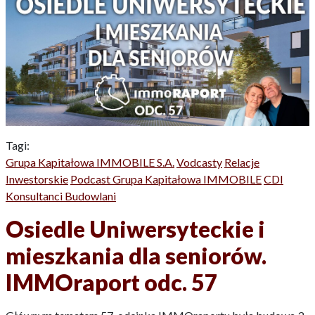
Tagi:
Grupa Kapitałowa IMMOBILE S.A.
Vodcasty
Relacje
Inwestorskie
Podcast Grupa Kapitałowa IMMOBILE
CDI
Konsultanci Budowlani
Osiedle Uniwersyteckie i
mieszkania dla seniorów.
IMMOraport odc. 57