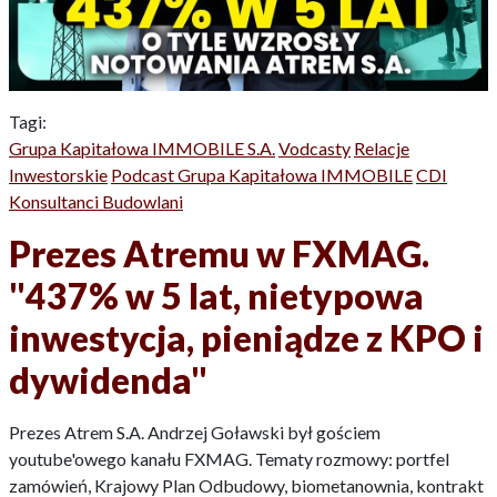
Tagi:
Grupa Kapitałowa IMMOBILE S.A.
Vodcasty
Relacje
Inwestorskie
Podcast Grupa Kapitałowa IMMOBILE
CDI
Konsultanci Budowlani
Prezes Atremu w FXMAG.
"437% w 5 lat, nietypowa
inwestycja, pieniądze z KPO i
dywidenda"
Prezes Atrem S.A. Andrzej Goławski był gościem
youtube'owego kanału FXMAG. Tematy rozmowy: portfel
zamówień, Krajowy Plan Odbudowy, biometanownia, kontrakt