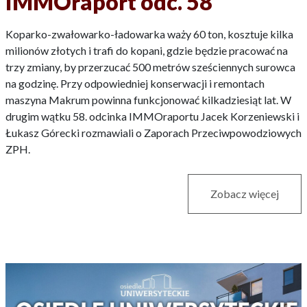
IMMOraport odc. 58
Koparko-zwałowarko-ładowarka waży 60 ton, kosztuje kilka
milionów złotych i trafi do kopani, gdzie będzie pracować na
trzy zmiany, by przerzucać 500 metrów sześciennych surowca
na godzinę. Przy odpowiedniej konserwacji i remontach
maszyna Makrum powinna funkcjonować kilkadziesiąt lat. W
drugim wątku 58. odcinka IMMOraportu Jacek Korzeniewski i
Łukasz Górecki rozmawiali o Zaporach Przeciwpowodziowych
ZPH.
Zobacz więcej