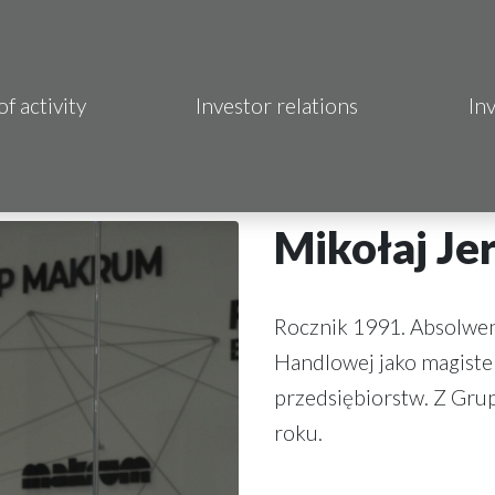
of activity
Investor relations
In
Makrum S.A.
B Sp. z o.o.
Mikołaj Je
 Hotels S.A.
 S.A.
Rocznik 1991. Absolwen
Handlowej jako magister
acja Immo
przedsiębiorstw. Z Grup
roku.