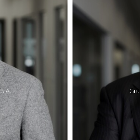
S.A.
Gru