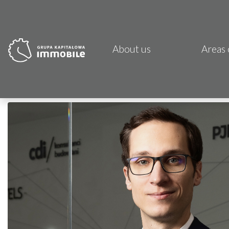
About us
Areas 
PJP 
CDI K
Focus
Atrem
Fund