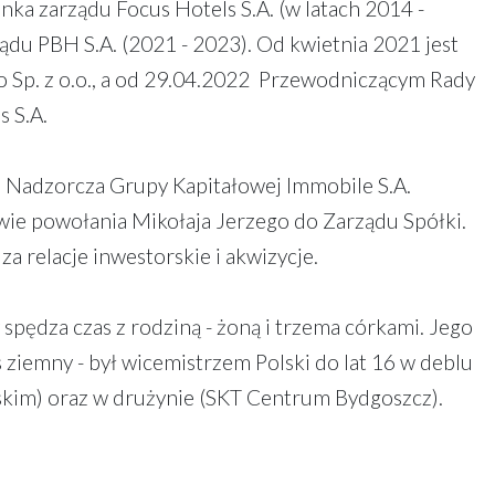
onka zarządu Focus Hotels S.A. (w latach 2014 -
ądu PBH S.A. (2021 - 2023). Od kwietnia 2021 jest
 Sp. z o.o., a od 29.04.2022 Przewodniczącym Rady
s S.A.
a Nadzorcza Grupy Kapitałowej Immobile S.A.
wie powołania Mikołaja Jerzego do Zarządu Spółki.
a relacje inwestorskie i akwizycje.
 spędza czas z rodziną - żoną i trzema córkami. Jego
is ziemny - był wicemistrzem Polski do lat 16 w deblu
kim) oraz w drużynie (SKT Centrum Bydgoszcz).