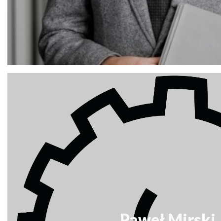
Rafał Jerzy
Paweł Mirski