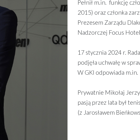
Pełnił m.in. funkcję czł
2015) oraz członka zarz
Prezesem Zarządu Dlako
Nadzorczej Focus Hotel
17 stycznia 2024 r. Rad
podjęła uchwałę w spra
W GKI odpowiada m.in. z
Prywatnie Mikołaj Jerzy
pasją przez lata był ten
(z Jarosławem Bieńkows