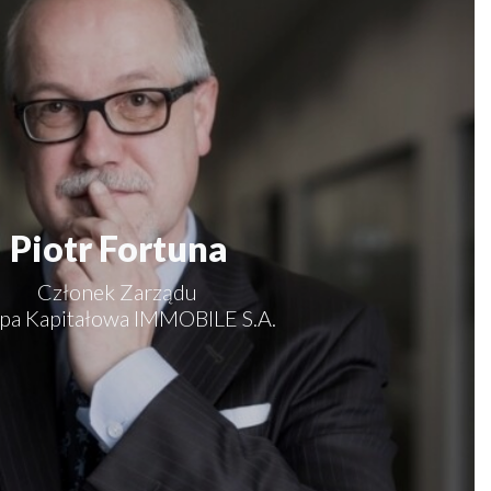
Piotr Fortuna
Członek Zarządu
pa Kapitałowa IMMOBILE S.A.