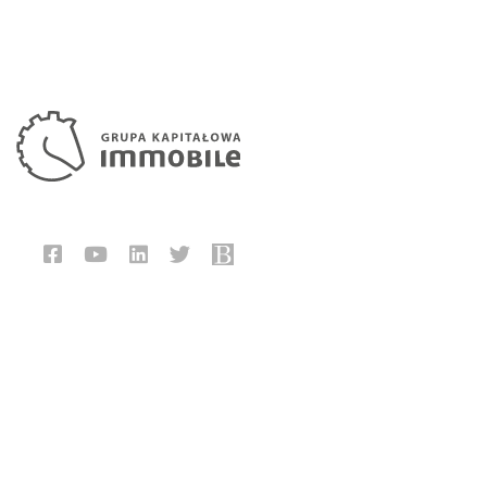
Członek ZarząduGrupa Kapitałowa I