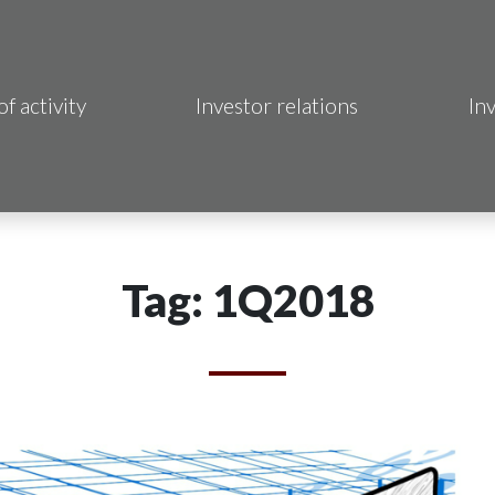
of activity
Investor relations
In
Makrum S.A.
B Sp. z o.o.
 Hotels S.A.
Tag: 1Q2018
 S.A.
acja Immo