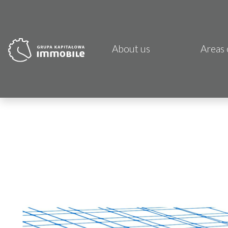
About us
Areas 
PJP 
CDI K
Focus
Atrem
Fund