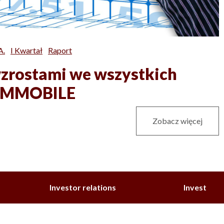
A.
I Kwartał
Raport
wzrostami we wszystkich
K IMMOBILE
Zobacz więcej
Investor relations
Invest