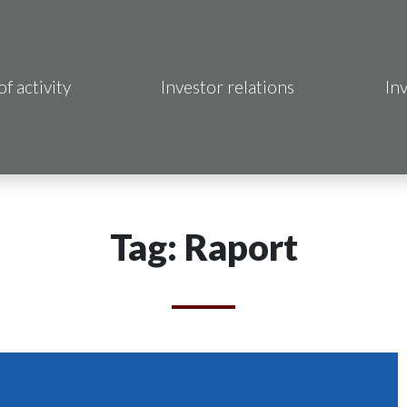
of activity
Investor relations
In
Makrum S.A.
B Sp. z o.o.
 Hotels S.A.
Tag: Raport
 S.A.
acja Immo