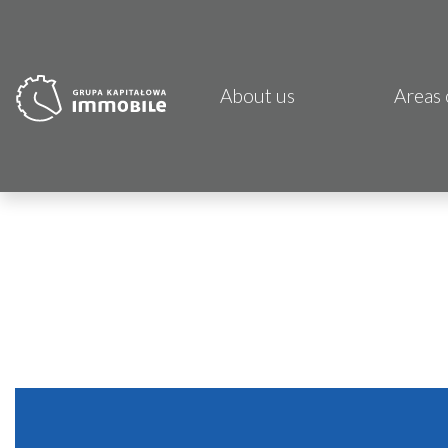
About us
Areas 
PJP 
CDI K
Focus
Atrem
Fund