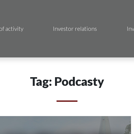
of activity
Investor relations
In
Makrum S.A.
B Sp. z o.o.
 Hotels S.A.
Tag: Podcasty
 S.A.
acja Immo