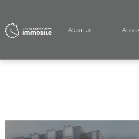
About us
Areas 
PJP 
CDI K
Focus
Atrem
Fund