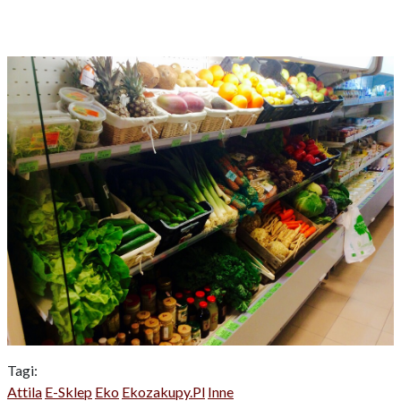
Tagi:
Attila
E-Sklep
Eko
Ekozakupy.pl
Inne