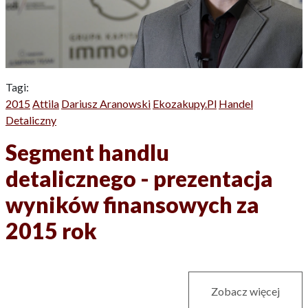
Tagi:
2015
Attila
Dariusz Aranowski
Ekozakupy.pl
Handel
Detaliczny
Segment handlu
detalicznego - prezentacja
wyników finansowych za
2015 rok
Zobacz więcej