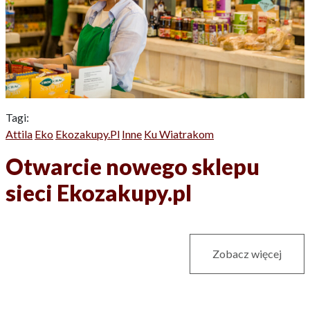
Tagi:
Attila
Eko
Ekozakupy.pl
Inne
Ku Wiatrakom
Otwarcie nowego sklepu
sieci Ekozakupy.pl
Zobacz więcej