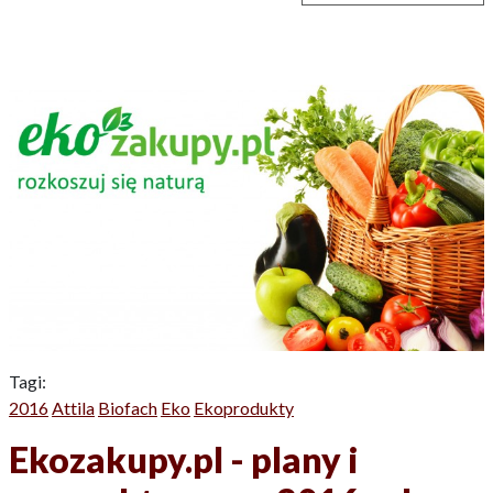
Tagi:
2016
Attila
Biofach
Eko
Ekoprodukty
Ekozakupy.pl - plany i