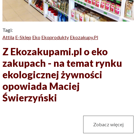
Tagi:
Attila
E-Sklep
Eko
Ekoprodukty
Ekozakupy.pl
Z Ekozakupami.pl o eko
zakupach - na temat rynku
ekologicznej żywności
opowiada Maciej
Świerzyński
Zobacz więcej