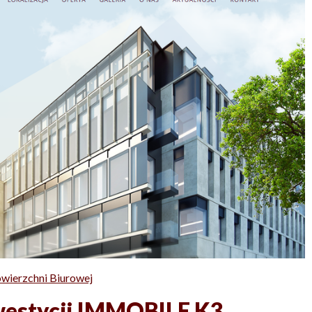
wierzchni Biurowej
westycji IMMOBILE K3