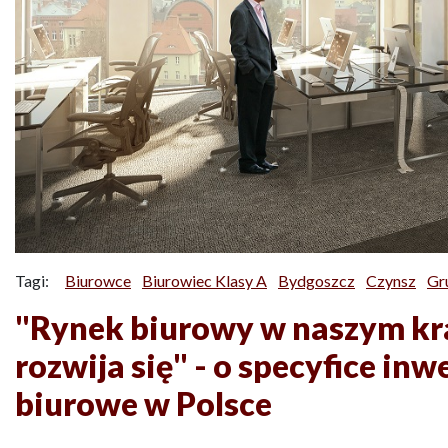
Tagi:
Biurowce
Biurowiec Klasy A
Bydgoszcz
Czynsz
Gr
"Rynek biurowy w naszym kra
rozwija się" - o specyfice i
biurowe w Polsce