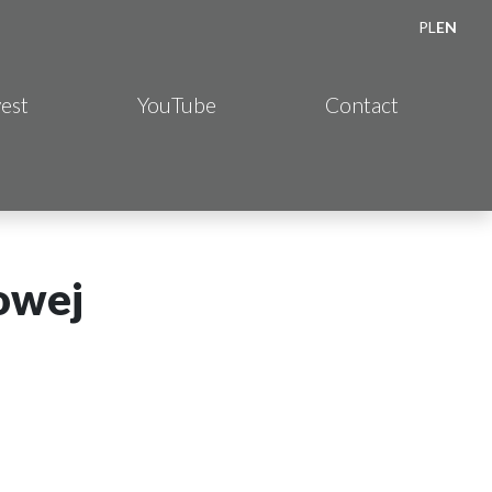
PL
EN
vest
YouTube
Contact
owej