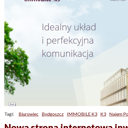
Tagi:
Biurowiec
Bydgoszcz
IMMOBILE K3
K3
Najem Po
Nowa strona internetowa in