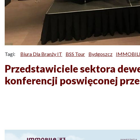
Tagi:
Biura Dla Branży IT
BSS Tour
Bydgoszcz
IMMOBIL
Przedstawiciele sektora dew
konferencji poswięconej prze