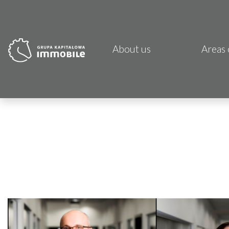
About us
Areas 
PJP 
CDI K
Focus
Atrem
Fund