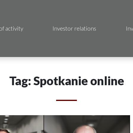
of activity
Investor relations
In
Makrum S.A.
B Sp. z o.o.
 Hotels S.A.
Tag: Spotkanie online
 S.A.
acja Immo