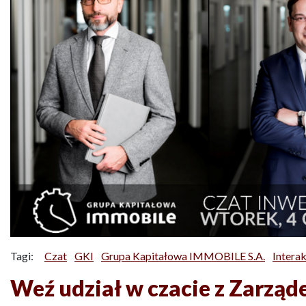
Tagi:
Czat
GKI
Grupa Kapitałowa IMMOBILE S.A.
Intera
Weź udział w czacie z Zarzą