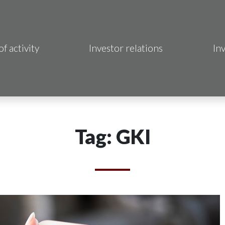
of activity
Investor relations
In
Makrum S.A.
B Sp. z o.o.
 Hotels S.A.
Tag: GKI
 S.A.
acja Immo