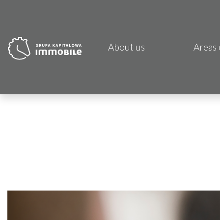
About us
Areas 
PJP 
CDI K
Focus
Atrem
Fund