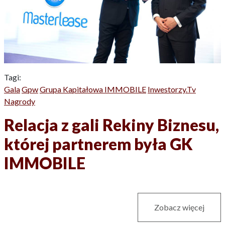
Tagi:
Gala
Gpw
Grupa Kapitałowa IMMOBILE
Inwestorzy.tv
Nagrody
Relacja z gali Rekiny Biznesu,
której partnerem była GK
IMMOBILE
Zobacz więcej