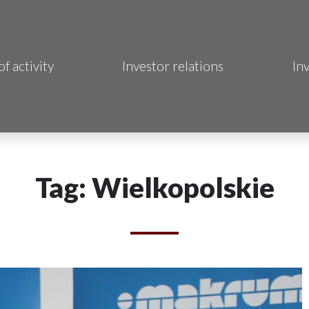
of activity
Investor relations
In
Makrum S.A.
B Sp. z o.o.
 Hotels S.A.
Tag: Wielkopolskie
 S.A.
acja Immo