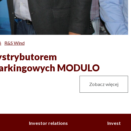
ń
R&S Wind
ystrybutorem
parkingowych MODULO
Zobacz więcej
Investor relations
Invest