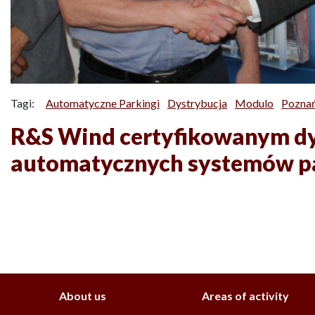
Tagi:
Automatyczne Parkingi
Dystrybucja
Modulo
Pozna
R&S Wind certyfikowanym d
automatycznych systemów 
About us
Areas of activity