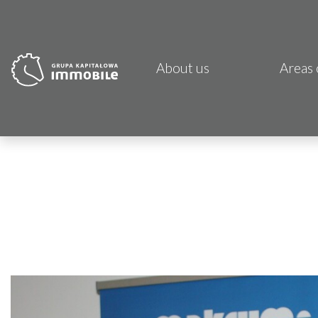
About us
Areas 
PJP 
CDI K
Focus
Atrem
Fund