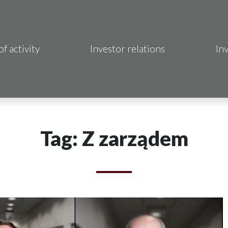
of activity
Investor relations
In
Makrum S.A.
B Sp. z o.o.
 Hotels S.A.
Tag: Z zarządem
 S.A.
acja Immo