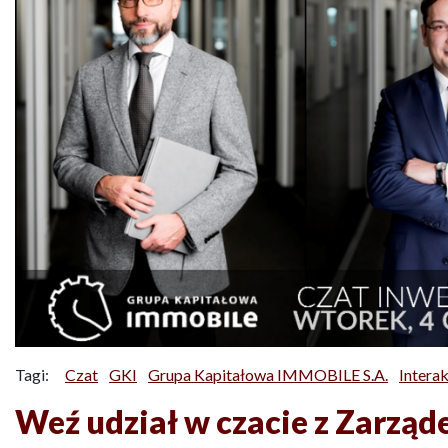
Tagi:
Czat
GKI
Grupa Kapitałowa IMMOBILE S.A.
Intera
Weź udział w czacie z Zarzą