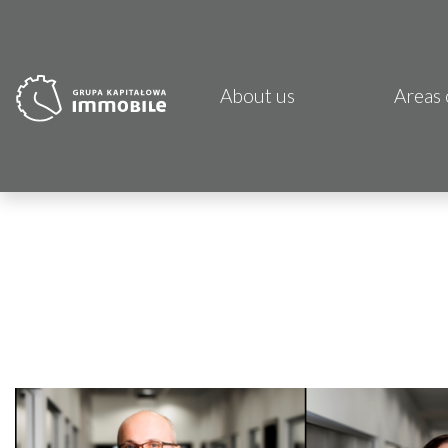
About us
Areas 
PJP 
CDI K
Focus
Atrem
Fund