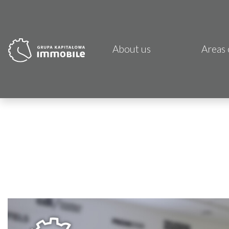
About us
Areas 
PJP 
CDI K
Focus
Atrem
Fund