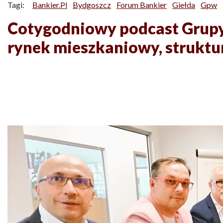
Tagi:
Bankier.pl
Bydgoszcz
Forum Bankier
Giełda
Gpw
Cotygodniowy podcast Grup
rynek mieszkaniowy, struktu