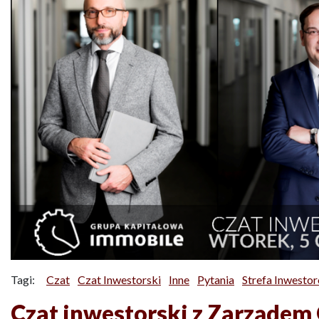
Tagi:
Czat
Czat Inwestorski
Inne
Pytania
Strefa Inwesto
Czat inwestorski z Zarządem