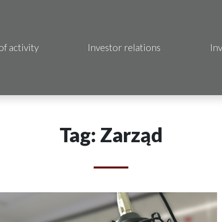
of activity
Investor relations
In
Makrum S.A.
B Sp. z o.o.
 Hotels S.A.
Tag: Zarząd
 S.A.
acja Immo