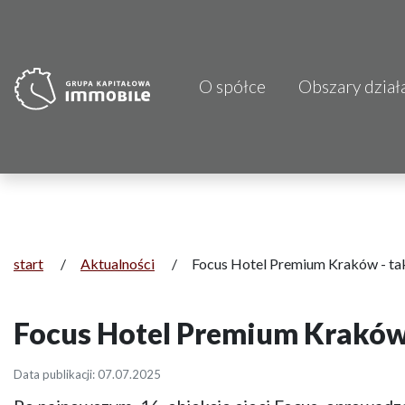
O spółce
Obszary dział
PJP Makrum 
CDI KB Sp. z 
Focus Hotels
Projprzem 
start
/
Aktualności
/
Focus Hotel Premium Kraków - ta
Atrem S.A.
Focus Hotel Premium Kraków 
Fundacja Im
Data publikacji: 07.07.2025