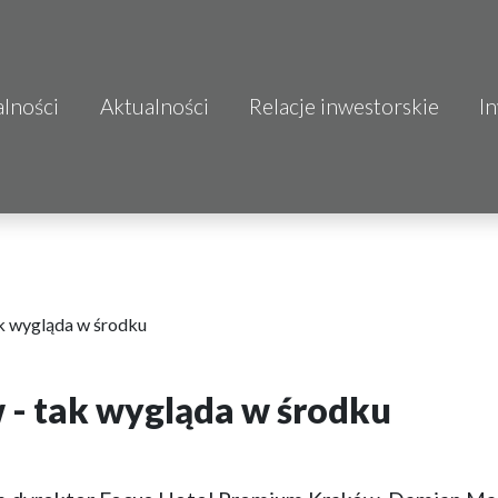
alności
Aktualności
Relacje inwestorskie
I
S.A.
o.o.
 S.A.
Budownictwo
k wygląda w środku
- tak wygląda w środku
mo