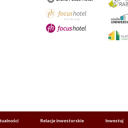
tualności
Relacje inwestorskie
Inwestuj