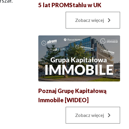
rszał.
5 lat PROMStahlu w UK
Zobacz więcej
Poznaj Grupę Kapitałową
Immobile [WIDEO]
Zobacz więcej