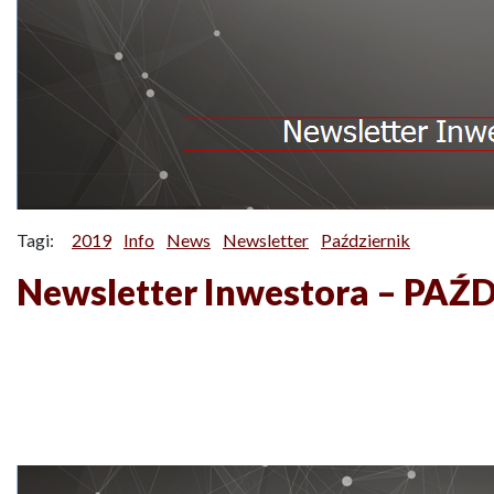
Tagi:
2019
Info
News
Newsletter
Październik
Newsletter Inwestora – PAŹ