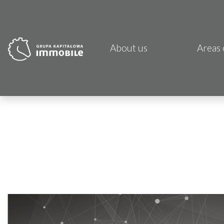
About us
Areas 
PJP 
CDI K
Focus
Atrem
Fund