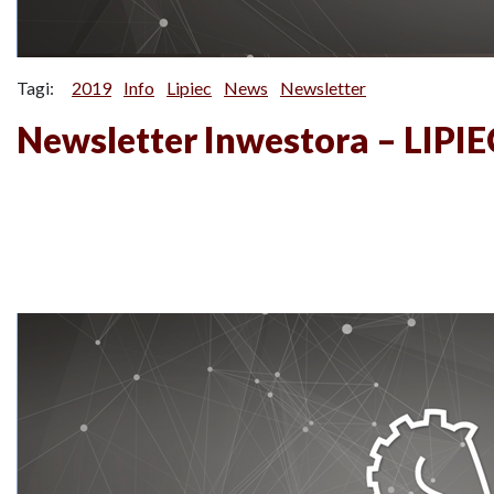
Tagi:
2019
Info
Lipiec
News
Newsletter
Newsletter Inwestora – LIPI