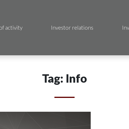
of activity
Investor relations
In
Makrum S.A.
B Sp. z o.o.
 Hotels S.A.
Tag: Info
 S.A.
acja Immo