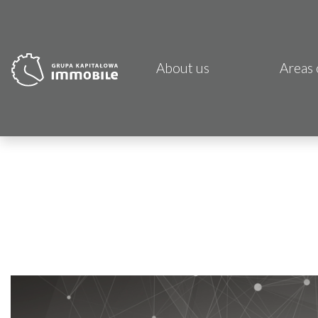
About us
Areas 
PJP 
CDI K
Focus
Atrem
Fund