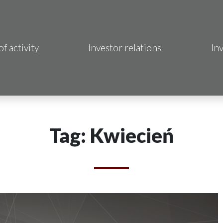
of activity
Investor relations
In
Makrum S.A.
B Sp. z o.o.
 Hotels S.A.
Tag: Kwiecień
 S.A.
acja Immo