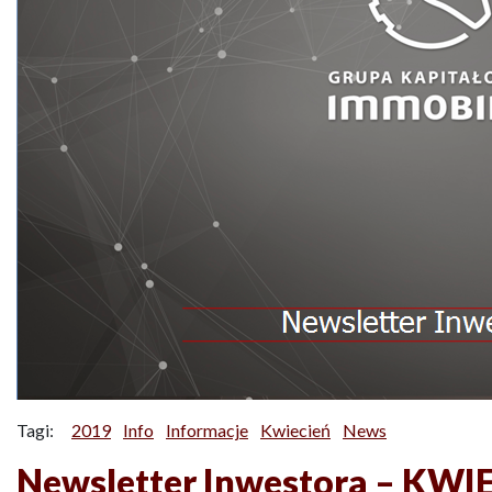
Tagi:
2019
Info
Informacje
Kwiecień
News
Newsletter Inwestora – KWI