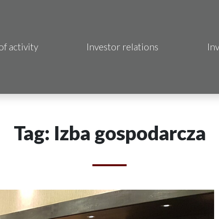
of activity
Investor relations
In
Makrum S.A.
B Sp. z o.o.
 Hotels S.A.
Tag: Izba gospodarcza
 S.A.
acja Immo