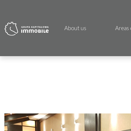
About us
Areas 
PJP 
CDI K
Focus
Atrem
Fund