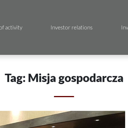
of activity
Investor relations
In
Makrum S.A.
B Sp. z o.o.
 Hotels S.A.
Tag: Misja gospodarcza
 S.A.
acja Immo