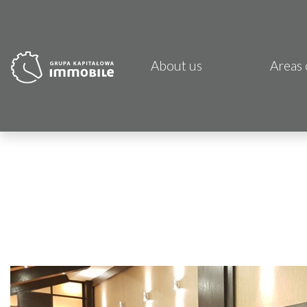
About us
Areas 
PJP 
CDI K
Focus
Atrem
Fund