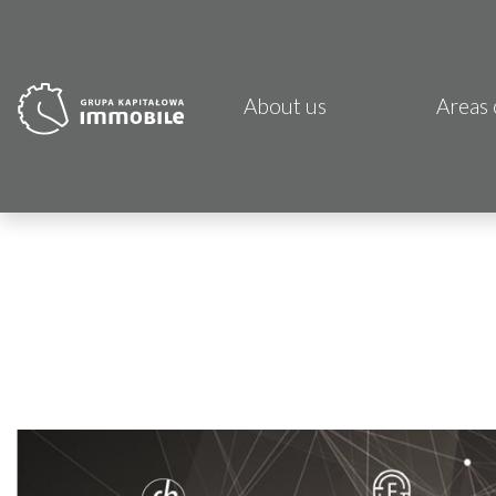
About us
Areas 
PJP 
CDI K
Focus
Atrem
Fund