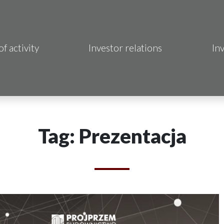
of activity
Investor relations
In
Makrum S.A.
B Sp. z o.o.
 Hotels S.A.
Tag: Prezentacja
 S.A.
acja Immo