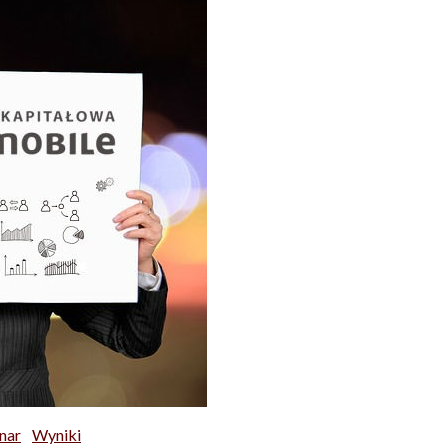
nar
Wyniki