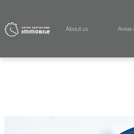
About us
Areas 
PJP 
CDI K
Focus
Atrem
Fund