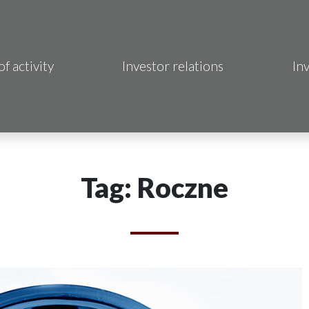
of activity
Investor relations
In
Makrum S.A.
B Sp. z o.o.
 Hotels S.A.
Tag: Roczne
 S.A.
acja Immo