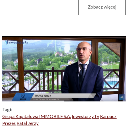
Zobacz więcej
Tagi:
Grupa Kapitałowa IMMOBILE S.A.
Inwestorzy.tv
Karpacz
Prezes
Rafał Jerzy