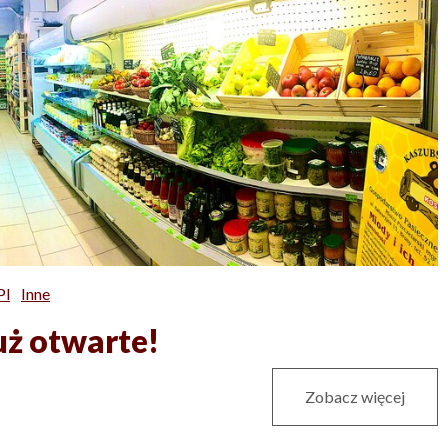
pl
Inne
ż otwarte!
Zobacz więcej