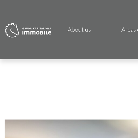
About us
Areas 
PJP 
CDI K
Focus
Atrem
Fund