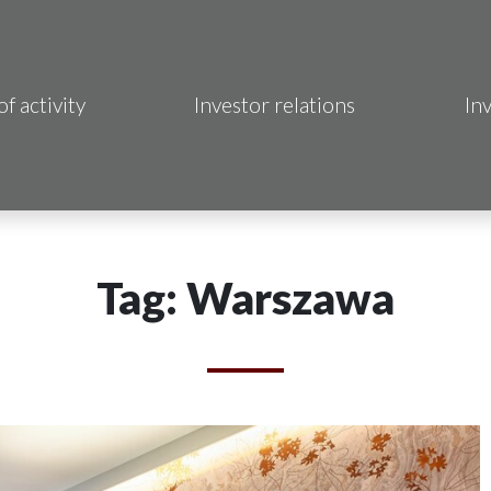
of activity
Investor relations
In
Makrum S.A.
B Sp. z o.o.
 Hotels S.A.
Tag: Warszawa
 S.A.
acja Immo