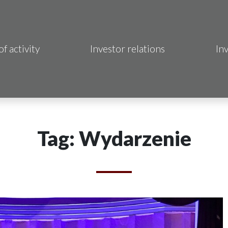
of activity
Investor relations
In
Makrum S.A.
B Sp. z o.o.
 Hotels S.A.
Tag: Wydarzenie
 S.A.
acja Immo