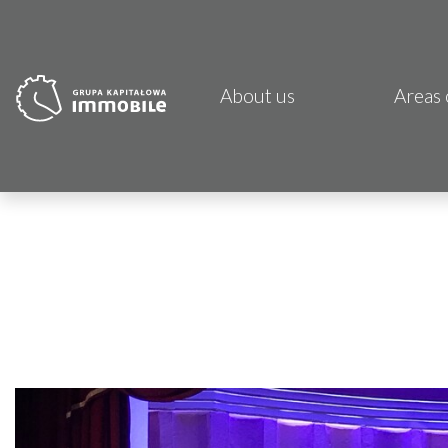
About us
Areas 
PJP 
CDI K
Focus
Atrem
Fund