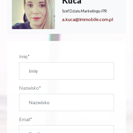
Kuca
Szef Działu Marketingu i PR
a.kuca@immobile.com.pl
Imię
*
Nazwisko
*
Email
*